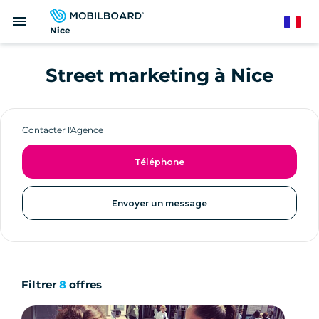
Aller
menu
au
French
Nice
contenu
principal
Street marketing à Nice
Contacter l'Agence
Téléphone
Envoyer un message
Filtrer
8
offres