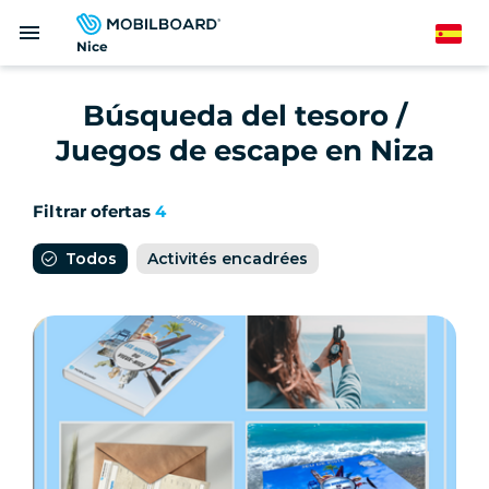
Pasar
menu
al
Spanish
Nice
contenido
principal
Búsqueda del tesoro /
Juegos de escape en Niza
Filtrar ofertas
4
Todos
Activités encadrées