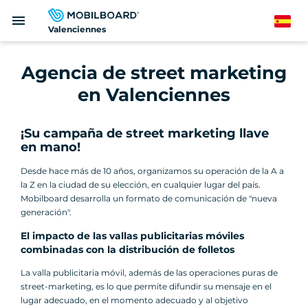
Pasar
menu
al
Spanish
Valenciennes
contenido
principal
Agencia de street marketing
en Valenciennes
¡Su campaña de street marketing llave
en mano!
Desde hace más de 10 años, organizamos su operación de la A a
la Z en la ciudad de su elección, en cualquier lugar del país.
Mobilboard desarrolla un formato de comunicación de "nueva
generación".
El impacto de las vallas publicitarias móviles
combinadas con la distribución de folletos
La valla publicitaria móvil, además de las operaciones puras de
street-marketing, es lo que permite difundir su mensaje en el
lugar adecuado, en el momento adecuado y al objetivo