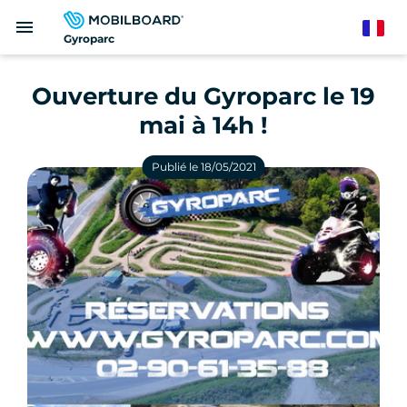
Aller
menu
au
French
Gyroparc
contenu
principal
Ouverture du Gyroparc le 19
mai à 14h !
Publié le 18/05/2021