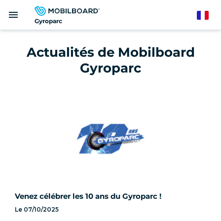
Aller
menu
au
French
Gyroparc
contenu
principal
Actualités de Mobilboard
Gyroparc
Venez célébrer les 10 ans du Gyroparc !
Le
07/10/2025