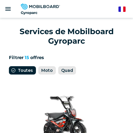
Aller
menu
au
French
Gyroparc
contenu
principal
Services de Mobilboard
Gyroparc
Filtrer
15
offres
Toutes
Moto
Quad