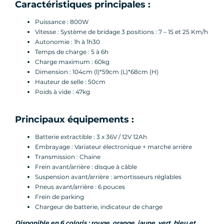
Caractéristiques principales :
Puissance : 800W
Vitesse : Système de bridage 3 positions : 7 – 15 et 25 Km/h
Autonomie : 1h à 1h30
Temps de charge : 5 à 6h
Charge maximum : 60kg
Dimension : 104cm (l)*59cm (L)*68cm (H)
Hauteur de selle : 50cm
Poids à vide : 47kg
Principaux équipements :
Batterie extractible : 3 x 36V / 12V 12Ah
Embrayage : Variateur électronique + marche arrière
Transmission : Chaine
Frein avant/arrière : disque à câble
Suspension avant/arrière : amortisseurs réglables
Pneus avant/arrière : 6 pouces
Frein de parking
Chargeur de batterie, indicateur de charge
Disponible en 6 coloris : rouge, orange, jaune, vert, bleu et