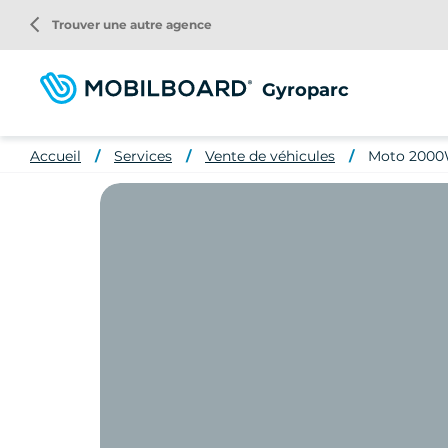
Aller
arrow_back_ios
Trouver une autre agence
au
contenu
principal
Gyroparc
Accueil
Services
Vente de véhicules
Moto 2000W