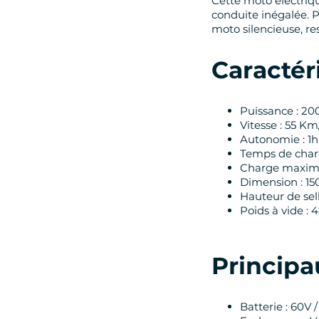
Cette moto électriq
conduite inégalée. P
moto silencieuse, re
Caractéri
Puissance : 2
Vitesse : 55 Km
Autonomie : 1h
Temps de charg
Charge maxim
Dimension : 15
Hauteur de sel
Poids à vide : 
Principa
Batterie : 60V 