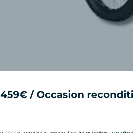
1459€ / Occasion recondit