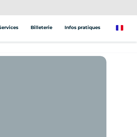
Services
Billeterie
Infos pratiques
French
Animations & Événements
Vente de véhicules