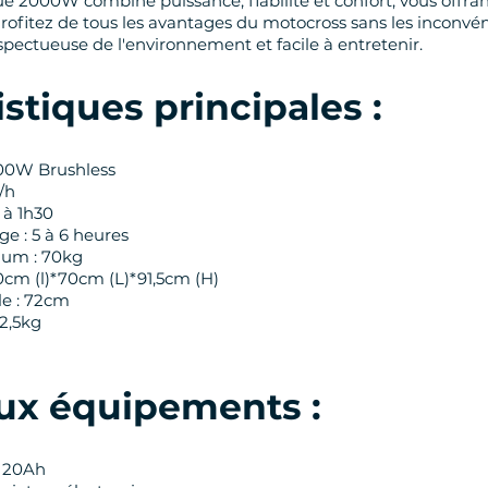
ue 2000W combine puissance, fiabilité et confort, vous offra
rofitez de tous les avantages du motocross sans les inconvé
spectueuse de l'environnement et facile à entretenir.
stiques principales :
000W Brushless
/h
 à 1h30
e : 5 à 6 heures
um : 70kg
0cm (l)*70cm (L)*91,5cm (H)
le : 72cm
42,5kg
ux équipements :
/ 20Ah