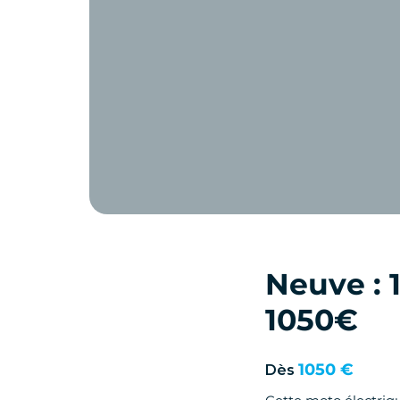
Neuve : 
1050€
1050 €
Dès