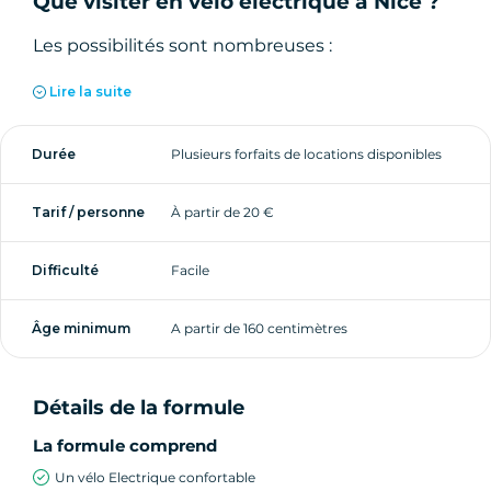
Que visiter en vélo électrique à Nice ?
Les possibilités sont nombreuses :
Lire la suite
La
Promenade des Anglais
, idéale pour
débuter en douceur
Durée
Plusieurs forfaits de locations disponibles
Villefranche-sur-Mer
et le
Cap Ferrat
, entre
mer turquoise et panoramas exceptionnels
Le littoral en direction d’
Antibes
, son vieil
Tarif / personne
À partir de 20 €
Antibes et son Cap
Les pistes cyclables et routes côtières de la
Difficulté
Facile
French Riviera
Âge minimum
A partir de 160 centimètres
Le vélo électrique est le moyen idéal pour
explorer Nice et ses environs à votre rythme.
Détails de la formule
Forfaits de location flexibles
La formule comprend
Nous proposons plusieurs durées de location,
Un vélo Electrique confortable