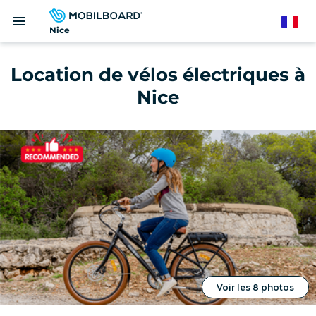
Aller
menu
au
French
Nice
contenu
principal
Location de vélos électriques à
Nice
Voir les 8 photos