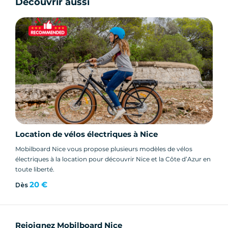
Louez un vélo électrique à Nice et vivez une
Découvrir aussi
expérience de liberté unique pour découvrir la
ville et la Côte d’Azur autrement.
Location de vélos électriques à Nice
Mobilboard Nice vous propose plusieurs modèles de vélos
électriques à la location pour découvrir Nice et la Côte d’Azur en
toute liberté.
20 €
Dès
Rejoignez Mobilboard Nice