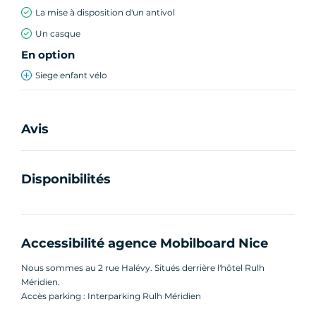
adaptées à toutes les envies :
La mise à disposition d'un antivol
Un casque
2 heures
En option
4 heures (demi-journée)
Journée complète
Siege enfant vélo
Plusieurs jours ou à la semaine
Avis
Options disponibles en agence
: panier, kit de
crevaison.
Notre agence est ouverte
7 jours sur 7, toute
Disponibilités
l’année
.
Comment ça marche ?
Réservez directement en ligne
Accessibilité agence Mobilboard Nice
Retrouvez-nous à notre boutique :
2 rue
Nous sommes au 2 rue Halévy. Situés derrière l'hôtel Rulh
Halévy, 06000 Nice
Méridien.
Profitez de votre balade à vélo électrique
Accès parking : Interparking Rulh Méridien
dans Nice et ses alentours