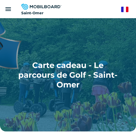
Aller
menu
au
French
Saint-Omer
contenu
principal
Carte cadeau - Le
parcours de Golf - Saint-
Omer