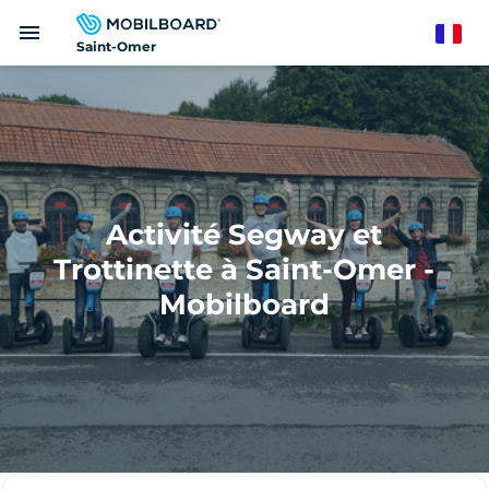
Aller
menu
au
French
Saint-Omer
contenu
principal
Activité Segway et
Trottinette à Saint-Omer -
Mobilboard