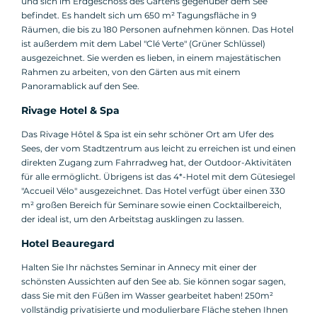
und sich im Erdgeschoss des Gartens gegenüber dem See
befindet. Es handelt sich um 650 m² Tagungsfläche in 9
Räumen, die bis zu 180 Personen aufnehmen können. Das Hotel
ist außerdem mit dem Label "Clé Verte" (Grüner Schlüssel)
ausgezeichnet. Sie werden es lieben, in einem majestätischen
Rahmen zu arbeiten, von den Gärten aus mit einem
Panoramablick auf den See.
Rivage Hotel & Spa
Das Rivage Hôtel & Spa ist ein sehr schöner Ort am Ufer des
Sees, der vom Stadtzentrum aus leicht zu erreichen ist und einen
direkten Zugang zum Fahrradweg hat, der Outdoor-Aktivitäten
für alle ermöglicht. Übrigens ist das 4*-Hotel mit dem Gütesiegel
"Accueil Vélo" ausgezeichnet. Das Hotel verfügt über einen 330
m² großen Bereich für Seminare sowie einen Cocktailbereich,
der ideal ist, um den Arbeitstag ausklingen zu lassen.
Hotel Beauregard
Halten Sie Ihr nächstes Seminar in Annecy mit einer der
schönsten Aussichten auf den See ab. Sie können sogar sagen,
dass Sie mit den Füßen im Wasser gearbeitet haben! 250m²
vollständig privatisierte und modulierbare Fläche stehen Ihnen