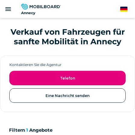
Direkt
menu
zum
German
Annecy
Inhalt
Verkauf von Fahrzeugen für
sanfte Mobilität in Annecy
Kontaktieren Sie die Agentur
Telefon
Eine Nachricht senden
Filtern
1
Angebote