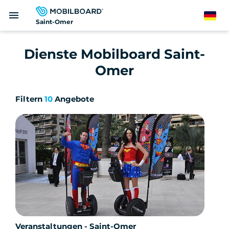
Direkt
menu
zum
German
Saint-Omer
Inhalt
Dienste Mobilboard Saint-
Omer
Filtern
10
Angebote
Veranstaltungen - Saint-Omer