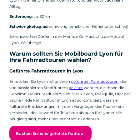
Lyon mit einer Dimension der Natur und der Flucht aus dem
Alltag.
Entfernung:
ca. 30 km.
Schwierigkeitsgrad:
schwierig (erheblicher Höhenunterschied).
Sehenswertes
:
Dörfer in den Monts d'Or, Aussichtspunkte auf
Lyon, Weinberge
Warum sollten Sie Mobilboard Lyon für
Ihre Fahrradtouren wählen?
Geführte Fahrradtouren in Lyon
Entdecken Sie Lyon mit unseren
geführten Fahrradtouren
, die
von passionierten Stadtführern
geleitet
werden, die Ihnen die
Geheimnisse der Stadt enthüllen. Vieux-Lyon, Presqu'île, Ufer der
Saône - jede Fahrradtour in Lyon ist so konzipiert, dass sie
kulturelle Entdeckungen mit dem Vergnügen des Radfahrens
verbindet. Ideal sowohl für Touristen als auch für Lyoner, die
neugierig sind, mehr über ihre Stadt zu erfahren.
Buchen Sie eine geführte Radtour