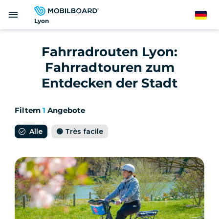
Direkt
menu
zum
German
Lyon
Inhalt
Fahrradrouten Lyon:
Fahrradtouren zum
Entdecken der Stadt
Filtern
1
Angebote
Alle
🟢 Très facile