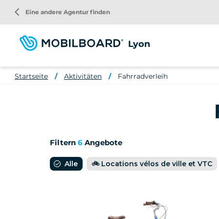
Direkt
arrow_back_ios
Eine andere Agentur finden
zum
Inhalt
Lyon
Startseite
Aktivitäten
Fahrradverleih
Filtern
6
Angebote
Alle
🚲 Locations vélos de ville et VTC