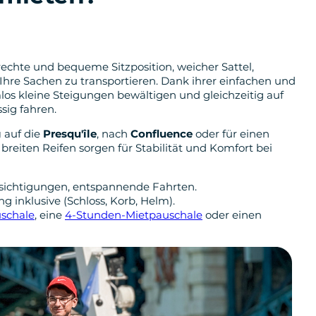
frechte und bequeme Sitzposition, weicher Sattel,
hre Sachen zu transportieren. Dank ihrer einfachen und
os kleine Steigungen bewältigen und gleichzeitig auf
ssig fahren.
g
auf die
Presqu'île
, nach
Confluence
oder für einen
e breiten Reifen sorgen für Stabilität und Komfort bei
Besichtigungen, entspannende Fahrten.
g inklusive (Schloss, Korb, Helm).
schale
, eine
4-Stunden-Mietpauschale
oder einen