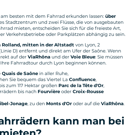
ich am besten mit dem Fahrrad erkunden lassen:
über
tes Stadtzentrum und zwei Flüsse, die von ausgebauten
rad mieten, entscheiden Sie sich für die freieste Art,
er Verkehrsbetriebe oder Parkplätzen abhängig zu sein.
 Rolland, mitten in der Altstadt
von Lyon, 2
Linie D) entfernt und direkt am Ufer der Saône. Wenn
irekt auf der
ViaRhôna
und der
Voie Bleue
: Sie müssen
 Ihre Fahrradtour durch Lyon beginnen können.
e
Quais de Saône
in aller Ruhe,
hen Sie bequem das Viertel La
Confluence
,
bis zum 117 Hektar großen
Parc de la Tête d'Or
,
hrrädern bis nach
Fourvière
oder
Croix-Rousse
ibel-Jonage
, zu den
Monts d'Or
oder auf die
ViaRhôna
.
ahrrädern kann man bei
 mieten?