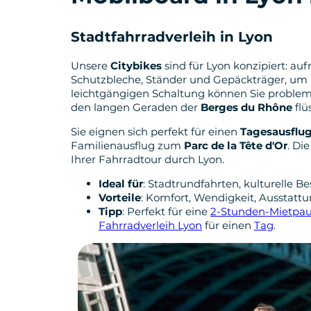
Stadtfahrradverleih in Lyon
Unsere
Citybikes
sind für Lyon konzipiert: au
Schutzbleche, Ständer und Gepäckträger, um I
leichtgängigen Schaltung können Sie probleml
den langen Geraden der
Berges du Rhône
flü
Sie eignen sich perfekt für einen
Tagesausflu
Familienausflug zum
Parc de la Tête d'Or
. Di
Ihrer Fahrradtour durch Lyon.
Ideal für
: Stadtrundfahrten, kulturelle 
Vorteile
: Komfort, Wendigkeit, Ausstattun
Tipp
: Perfekt für eine
2-Stunden-Mietpau
Fahrradverleih Lyon
für einen
Tag
.