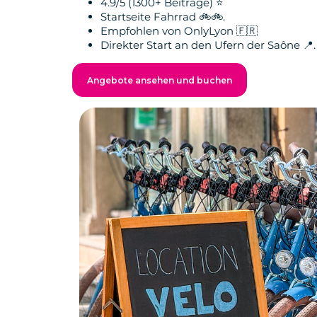
4.9/5 (1300+ Beiträge) ⭐️
Startseite Fahrrad 🚲🚲.
Empfohlen von OnlyLyon 🇫🇷
Direkter Start an den Ufern der Saône 📍.
Angebote ansehen und buchen