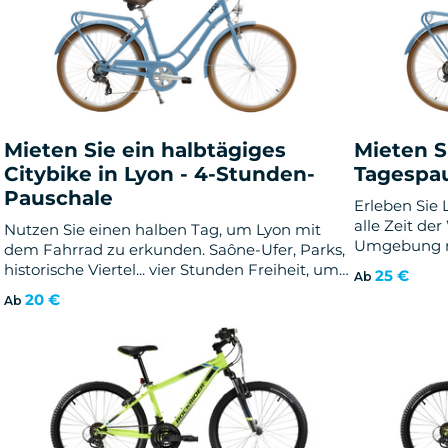
Reiseve
Kreuzfah
Mieten Sie ein halbtägiges
Mieten Si
Citybike in Lyon - 4-Stunden-
Tagespa
Pauschale
Erleben Sie 
alle Zeit de
Nutzen Sie einen halben Tag, um Lyon mit
Umgebung mi
dem Fahrrad zu erkunden. Saône-Ufer, Parks,
unserer Tage
historische Viertel... vier Stunden Freiheit, um
25 €
Ab
Stadt ohne 
die Landschaft, das Kulturerbe und viele
20 €
Ab
unumgänglic
Überraschungen zu erleben!