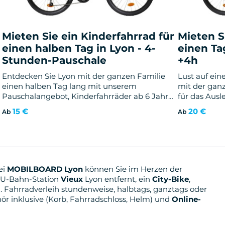
Mieten Sie ein Kinderfahrrad für
Mieten S
einen halben Tag in Lyon - 4-
einen Ta
Stunden-Pauschale
+4h
Entdecken Sie Lyon mit der ganzen Familie
Lust auf ei
einen halben Tag lang mit unserem
mit der ganz
Pauschalangebot, Kinderfahrräder ab 6 Jahren
für das Ausl
und 120 cm zu mieten.
ist perfekt,
15 €
20 €
Ab
Ab
Entdeckung
ei
MOBILBOARD Lyon
können Sie im Herzen der
 U-Bahn-Station
Vieux
Lyon entfernt, ein
City-Bike
,
. Fahrradverleih stundenweise, halbtags, ganztags oder
hör inklusive (Korb, Fahrradschloss, Helm) und
Online-