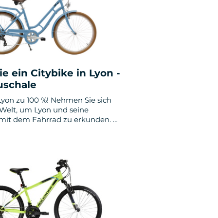
ranstalter &amp; DMC
Fahrräder zum
rtschiffe &amp; Busse
Verkauf
FAQ
e ein Citybike in Lyon -
uschale
C.G.V.
Lyon zu 100 %! Nehmen Sie sich
r Welt, um Lyon und seine
t dem Fahrrad zu erkunden. Mit
sformel öffnet sich Ihnen die
Grenzen: Parks, Museen und
he Viertel.