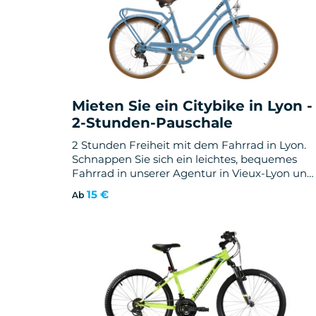
Mieten Sie ein Citybike in Lyon -
2-Stunden-Pauschale
2 Stunden Freiheit mit dem Fahrrad in Lyon.
Schnappen Sie sich ein leichtes, bequemes
Fahrrad in unserer Agentur in Vieux-Lyon und
erkunden Sie die Ufer, Brücken und den Parc
15 €
Ab
de la Tête d'Or in Ihrem eigenen Tempo.
Empfohlene Routen werden bereitgestellt,
Helm und Schloss sind inbegriffen. Ab 15 € -
kostenlose Stornierung.