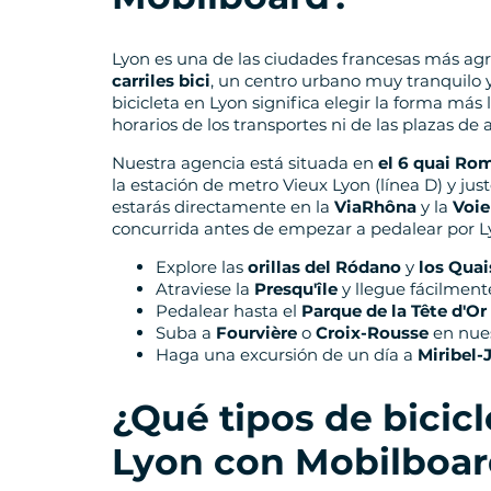
Lyon es una de las ciudades francesas más agr
carriles bici
, un centro urbano muy tranquilo y
bicicleta en Lyon significa elegir la forma más 
horarios de los transportes ni de las plazas de
Nuestra agencia está situada en
el 6 quai Ro
la estación de metro Vieux Lyon (línea D) y just
estarás directamente en la
ViaRhôna
y la
Voie
concurrida antes de empezar a pedalear por L
Explore las
orillas del Ródano
y
los Quai
Atraviese la
Presqu'île
y llegue fácilment
Pedalear hasta el
Parque de la Tête d'Or
Suba a
Fourvière
o
Croix-Rousse
en nuest
Haga una excursión de un día a
Miribel-
¿Qué tipos de bicicl
Lyon con Mobilboa