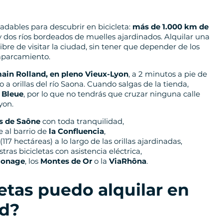
adables para descubrir en bicicleta:
más de 1.000 km de
 dos ríos bordeados de muelles ajardinados. Alquilar una
libre de visitar la ciudad, sin tener que depender de los
 aparcamiento.
main Rolland, en pleno Vieux-Lyon
, a 2 minutos a pie de
o a orillas del río Saona. Cuando salgas de la tienda,
 Bleue
, por lo que no tendrás que cruzar ninguna calle
yon.
s de Saône
con toda tranquilidad,
e al barrio de
la Confluencia
,
(117 hectáreas) a lo largo de las orillas ajardinadas,
ras bicicletas con asistencia eléctrica,
Jonage
, los
Montes de Or
o la
ViaRhôna
.
etas puedo alquilar en
rd?