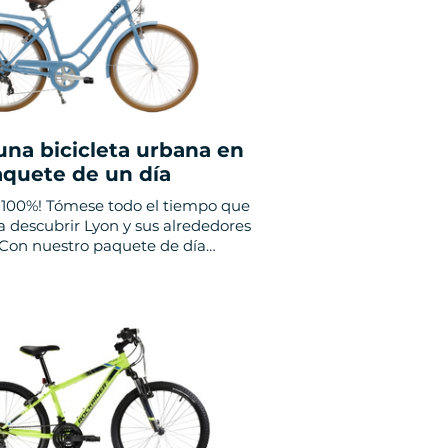
dores y DMC
Venta de bicicletas
 de cruceros y autocares
PREGUNTAS
FRECUENTES
 una bicicleta urbana en
aquete de un día
C.G.V.
l 100%! Tómese todo el tiempo que
a descubrir Lyon y sus alrededores
. Con nuestro paquete de día
 ciudad se abre ante usted sin
ues, museos y barrios ineludibles.