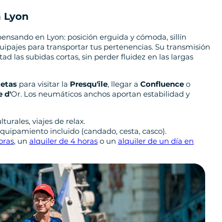
n Lyon
nsando en Lyon: posición erguida y cómoda, sillín
uipajes para transportar tus pertenencias. Su transmisión
ltad las subidas cortas, sin perder fluidez en las largas
letas
para visitar la
Presqu'île
, llegar a
Confluence
o
e d'
Or. Los neumáticos anchos aportan estabilidad y
lturales, viajes de relax.
quipamiento incluido (candado, cesta, casco).
oras
, un
alquiler de 4 horas
o un
alquiler de un día en