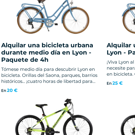
Touropera
Operadores
Alquilar una bicicleta urbana
Alquilar
durante medio día en Lyon -
Lyon - P
Paquete de 4h
¡Viva Lyon a
necesite par
Tómese medio día para descubrir Lyon en
en bicicleta
bicicleta. Orillas del Saona, parques, barrios
a
completo, la
históricos... ¡cuatro horas de libertad para
25 €
En
límites: parq
disfrutar de las vistas, el patrimonio y las
20 €
En
-
sorpresas!