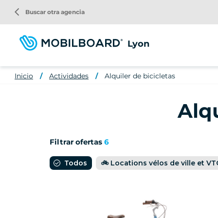
Pasar
arrow_back_ios
Buscar otra agencia
al
contenido
principal
Lyon
Inicio
Actividades
Alquiler de bicicletas
Alqu
Filtrar ofertas
6
Todos
🚲 Locations vélos de ville et VT