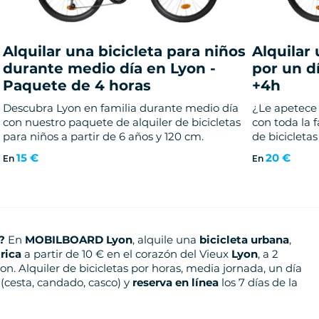
Alquilar una bicicleta para niños
Alquilar 
durante medio día en Lyon -
por un d
Paquete de 4 horas
+4h
Descubra Lyon en familia durante medio día
¿Le apetece 
con nuestro paquete de alquiler de bicicletas
con toda la 
para niños a partir de 6 años y 120 cm.
de bicicleta
para pasar u
15 €
20 €
En
En
?
En
MOBILBOARD Lyon
, alquile una
bicicleta urbana
,
trica
a partir de 10 € en el corazón del Vieux
Lyon
, a 2
n. Alquiler de bicicletas por horas, media jornada, un día
s (cesta, candado, casco) y
reserva en línea
los 7 días de la