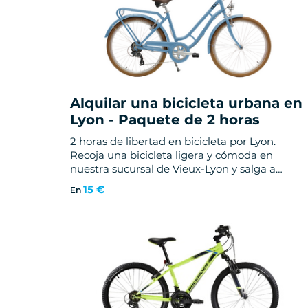
Alquilar una bicicleta urbana en
Lyon - Paquete de 2 horas
2 horas de libertad en bicicleta por Lyon.
Recoja una bicicleta ligera y cómoda en
nuestra sucursal de Vieux-Lyon y salga a
explorar los muelles, los puentes y el Parc de l
15 €
En
Tête d'Or a su ritmo. Rutas recomendadas,
casco y candado incluidos. A partir de 15 euros 
cancelación gratuita.