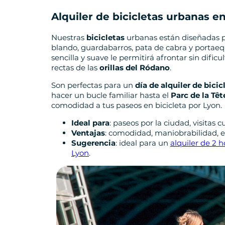
Alquiler de bicicletas urbanas e
Nuestras
bicicletas
urbanas están diseñadas pe
blando, guardabarros, pata de cabra y portaeq
sencilla y suave le permitirá afrontar sin dificu
rectas de las
orillas del Ródano
.
Son perfectas para un
día de alquiler de bicic
hacer un bucle familiar hasta el
Parc de la Têt
comodidad a tus paseos en bicicleta por Lyon.
Ideal para
: paseos por la ciudad, visitas cu
Ventajas
: comodidad, maniobrabilidad, e
Sugerencia
: ideal para un
alquiler de 2 h
Lyon
.