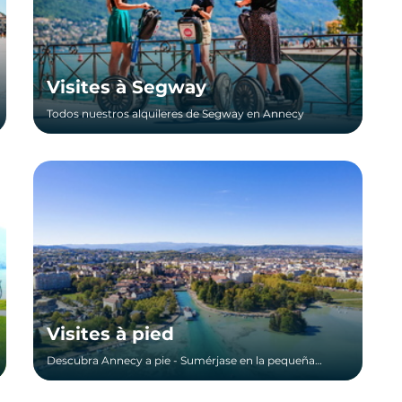
Visites à Segway
Todos nuestros alquileres de Segway en Annecy
Visites à pied
Descubra Annecy a pie - Sumérjase en la pequeña
Venecia de los Alpes Descubra Annecy gracias a una
visita guiada a pie, el medio ideal para conocer la ciudad
por primera vez. Entre las orillas del lago, los espacios