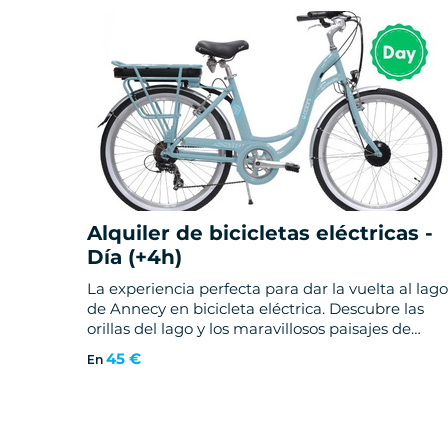
Alquiler de bicicletas eléctricas -
Día (+4h)
La experiencia perfecta para dar la vuelta al lago
de Annecy en bicicleta eléctrica. Descubre las
orillas del lago y los maravillosos paisajes de
nuestra región sin esfuerzo gracias a nuestras
45 €
En
bicicletas eléctricas.
👉 Reserva en tienda