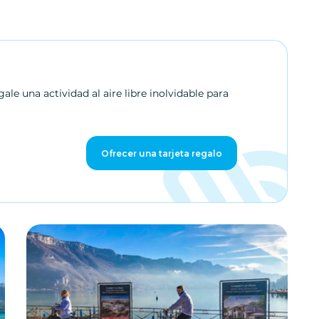
verdes y el casco antiguo, este paseo le sumerge en la
atmósfera única de Annecy y le ayuda a comprender su
historia, su patrimonio y su modo de vida. Es un paseo
accesible y agradable, con salida y llegada en la agencia.
le una actividad al aire libre inolvidable para
Ofrecer una tarjeta regalo