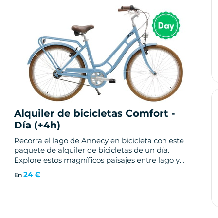
Alquiler de bicicletas Comfort -
Día (+4h)
Recorra el lago de Annecy en bicicleta con este
paquete de alquiler de bicicletas de un día.
Explore estos magníficos paisajes entre lago y
montaña y tómese su tiempo para descubrir
24 €
En
nuestra región. Anímese y haga una parada en
una de las numerosas playas del lago.
👉 Reservar en la tienda