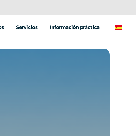
os
Servicios
Información práctica
Spanish
EVJF
Venta ambulante
Rutas ciclistas
 de escape
Venta de vehículos
Inicio: Ciclismo
ión de equipos
SOS: avería de
bicicleta
las y MJC
PREGUNTAS
es de celebración de los seminarios
FRECUENTES
C.G.V.