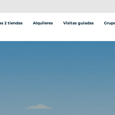
s 2 tiendas
Alquileres
Visitas guiadas
Grup
amille Dunant
Alquiler de bicicletas
Segway tours
EVG/
 aux Bois
Alquiler de bicicletas eléctricas
Rutas en bicicleta
Juego
Alquiler de scooters
Rutas a pie
Creac
Tarjeta regalo
ESC
Escue
Lugar