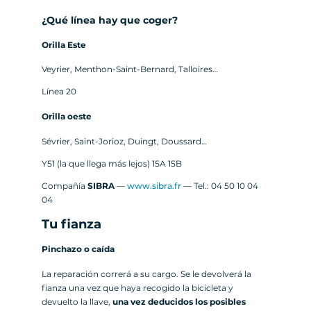
¿Qué línea hay que coger?
Orilla Este
Veyrier, Menthon-Saint-Bernard, Talloires…
Línea 20
Orilla oeste
Sévrier, Saint-Jorioz, Duingt, Doussard…
Y51 (la que llega más lejos) 15A 15B
Compañía
SIBRA
—
www.sibra.fr
— Tel.: 04 50 10 04
04
Tu fianza
Pinchazo o caída
La reparación correrá a su cargo. Se le devolverá la
fianza una vez que haya recogido la bicicleta y
devuelto la llave,
una vez deducidos los posibles