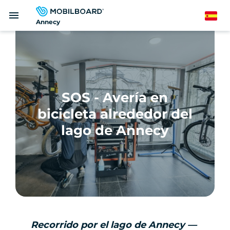
Pasar
menu
al
Spanish
Annecy
contenido
principal
SOS - Avería en
bicicleta alrededor del
lago de Annecy
Recorrido por el lago de Annecy —