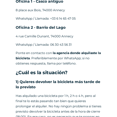
Oficina 1 - Casco antiguo
8 place aux Bois, 74000 Annecy
WhatsApp / Llamada: +33 6 14 65 47 05
Oficina 2 - Barrio del Lago
4 rue Camille Dunant, 74000 Annecy
WhatsApp / Llamada: 06 30 43 56 31
Ponte en contacto con
la agencia donde alquilaste la
bicicleta
. Preferiblemente por WhatsApp; si no
obtienes respuesta, llama por teléfono.
¿Cuál es la situación?
1) Quieres devolver la bicicleta más tarde de
lo previsto
Has alquilado una bicicleta por 1 h, 2 h o 4 h, pero al
final te lo estás pasando tan bien que quieres
prolongar el alquiler. No hay ningún problema si tienes
previsto devolver la bicicleta antes de la hora de cierre
(18:00). En ese caso, no es necesario que te pongas en