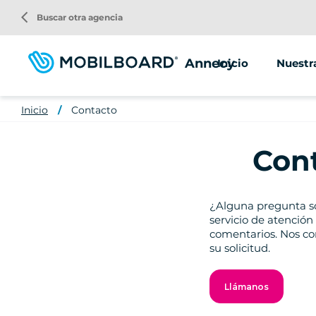
Pasar
arrow_back_ios
Buscar otra agencia
al
contenido
principal
Annecy
Inicio
Nuestra
4 Rue C
Inicio
Contacto
8 Place
Con
¿Alguna pregunta sob
servicio de atención 
comentarios. Nos co
su solicitud.
Llámanos