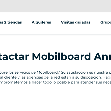
s 2 tiendas
Alquileres
Visitas guiadas
Grup
amille Dunant
Alquiler de bicicletas
Segway tours
EVG/
 aux Bois
Alquiler de bicicletas eléctricas
Rutas en bicicleta
Juego
tactar Mobilboard An
Alquiler de scooters
Rutas a pie
Creac
Tarjeta regalo
ESC
re los servicios de Mobilboard? Su satisfacción es nuestra p
al cliente y las agencias de la red están a su disposición. Hág
mprometemos a hacer todo lo posible para atender sus neces
Escue
Lugar