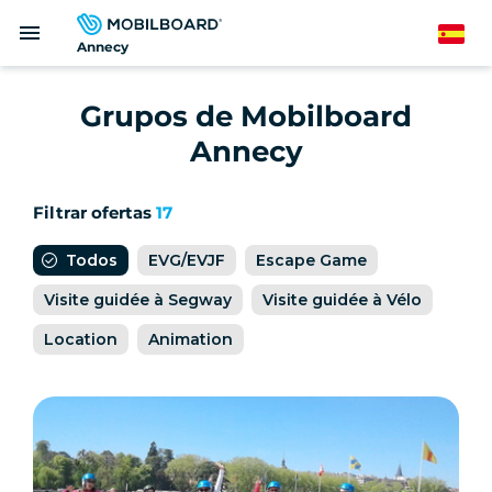
Pasar
menu
al
Spanish
Annecy
contenido
principal
Grupos de Mobilboard
Annecy
Filtrar ofertas
17
Todos
EVG/EVJF
Escape Game
Visite guidée à Segway
Visite guidée à Vélo
Location
Animation