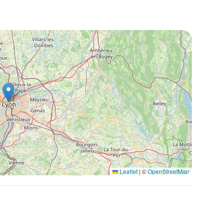
Leaflet
|
©
OpenStreetMap