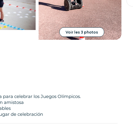
Touropera
Operadores
Voir les 3 photos
 para celebrar los Juegos Olímpicos.
ón amistosa
ables
lugar de celebración