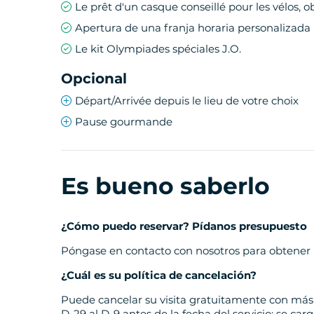
Le prêt d'un casque conseillé pour les vélos, 
(re)descubrir Lyon de una forma especial. Est
que bata el récord de los 100 metros lisos). In
Apertura de una franja horaria personalizada
Lyon.
Le kit Olympiades spéciales J.O.
Una actividad para celebrar el esp
Opcional
Esta actividad de team building ha sido dise
Départ/Arrivée depuis le lieu de votre choix
competición amistosa. Estas Olimpiadas son
Pause gourmande
competición, cooperación, estrategia, conoc
especiales y, sobre todo, ¡mucho buen humor
Team building a medida
Es bueno saberlo
Horarios, fechas, duración, recorridos, puntos
necesidades, basándonos en nuestro conocim
¿Cómo puedo reservar? Pídanos presupuesto
magníficos itinerarios ya establecidos o solic
Póngase en contacto con nosotros para obtener
¿Cuál es su política de cancelación?
Puede cancelar su visita gratuitamente con más d
D-29 al D-9 antes de la fecha del servicio: se ca