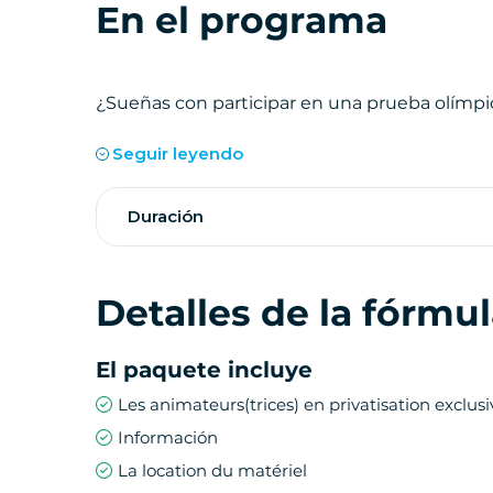
En el programa
¿Sueñas con participar en una prueba olímpi
Juegos de habilidad, pruebas de movilidad su
Seguir leyendo
lo pasen en grande.
Duración
Cómo funciona el team building
Los equipos son recibidos en nuestra agenci
Detalles de la fórmu
continuación, reciben una sesión informativ
Sesión informativa sobre cómo conducir un
pondrá a prueba su modo suave para aprove
El paquete incluye
Olimpiadas con una serie de retos a compl
Les animateurs(trices) en privatisation exclusi
Descubrir Lyon divirtiéndose
Información
La location du matériel
Ya sea en Segway, scooter o bicicleta, las O