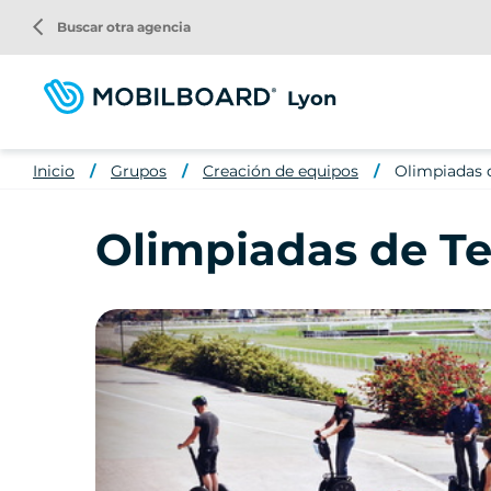
Pasar
arrow_back_ios
Buscar otra agencia
al
contenido
principal
Lyon
Inicio
Grupos
Creación de equipos
Olimpiadas 
Olimpiadas de T