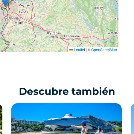
Leaflet
|
©
OpenStreetMap
Descubre también