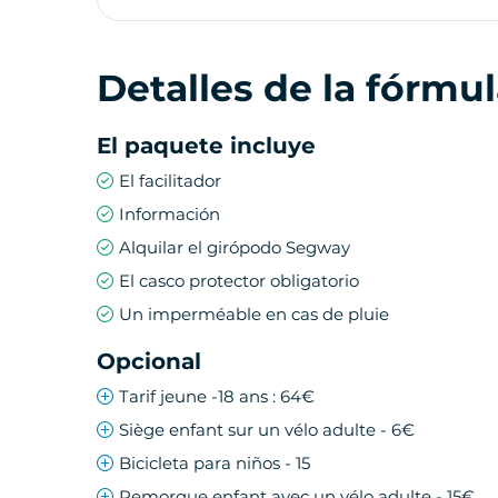
centro de la ciudad.
Detalles de la fórmu
Volveremos por la plaza de Terreaux y luego p
Fourvière y contemplar este magnífico panora
El paquete incluye
El facilitador
Información
Alquilar el girópodo Segway
El casco protector obligatorio
Un imperméable en cas de pluie
Opcional
Tarif jeune -18 ans : 64€
Siège enfant sur un vélo adulte - 6€
Bicicleta para niños - 15
Remorque enfant avec un vélo adulte - 15€