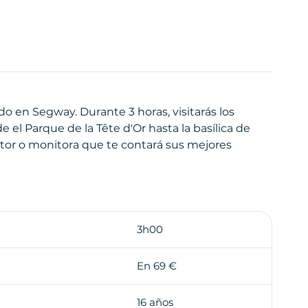
do en Segway. Durante 3 horas, visitarás los
el Parque de la Tête d'Or hasta la basílica de
tor o monitora que te contará sus mejores
uada en el casco antiguo de Lyon. Conoce a tu
cil e intuitiva del Segway. Una vez que hayas
3h00
on en dirección a la plaza Bellecour y luego a las
En 69 €
ndo por las orillas del Ródano. Visite este
16 años
n, con sus 105 hectáreas de naturaleza en pleno