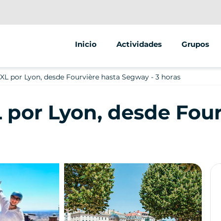
Inicio
Actividades
Grupos
Rutas en bicicleta
Creación 
XXL por Lyon, desde Fourvière hasta Segway - 3 horas
Alquiler de bicicletas
Seminarios
L por Lyon, desde Four
Alquiler de bicicletas eléctri
ESC
Segway tours
EVG / EVJF
Visitas guiadas a pie
Cumpleañ
Búsqueda del tesoro / Jueg
Autoridade
Escuela