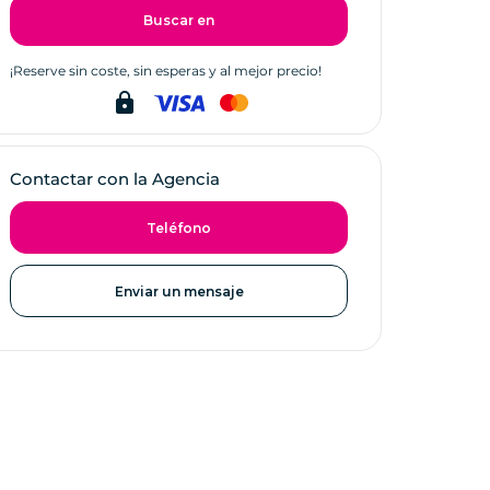
Buscar en
dores y DMC
Venta de bicicletas
¡Reserve sin coste, sin esperas y al mejor precio!
lock
 de cruceros y autocares
PREGUNTAS
FRECUENTES
Contactar con la Agencia
C.G.V.
Teléfono
Enviar un mensaje