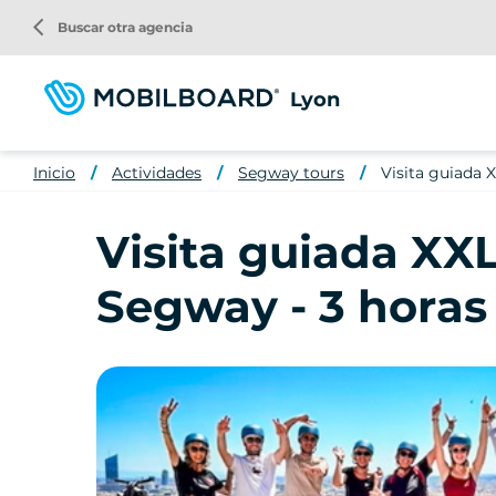
Pasar
arrow_back_ios
Buscar otra agencia
al
contenido
principal
Lyon
Inicio
Actividades
Segway tours
Visita guiada 
Visita guiada XX
Segway - 3 horas