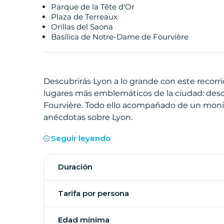
Parque de la Tête d'Or
Plaza de Terreaux
Orillas del Saona
Basílica de Notre-Dame de Fourvière
Descubrirás Lyon a lo grande con este recorri
lugares más emblemáticos de la ciudad: desde 
Fourvière. Todo ello acompañado de un moni
anécdotas sobre Lyon.
Seguir leyendo
La aventura comienza en nuestra agencia, sit
monitor o monitora y prueba la conducción fá
Duración
dado tus primeras vueltas, saldrás a visitar Ly
orillas del Ródano.
Tarifa por persona
Nos dirigiremos al parque de la Tête d'Or pasa
Edad mínima
remanso de verdor, el «pulmón verde» de Lyo