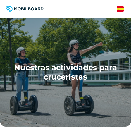
Pasar
al
Spanish
contenido
principal
Nuestras actividades para
cruceristas