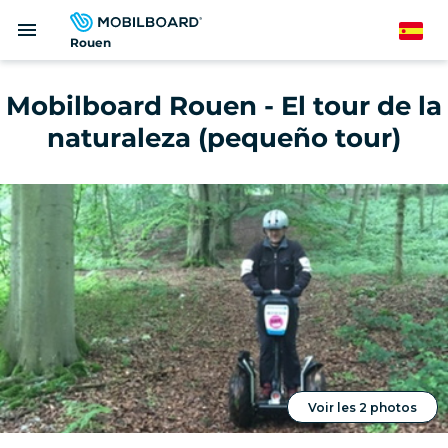
Pasar
menu
al
Spanish
Rouen
contenido
principal
Mobilboard Rouen - El tour de la
naturaleza (pequeño tour)
Voir les 2 photos