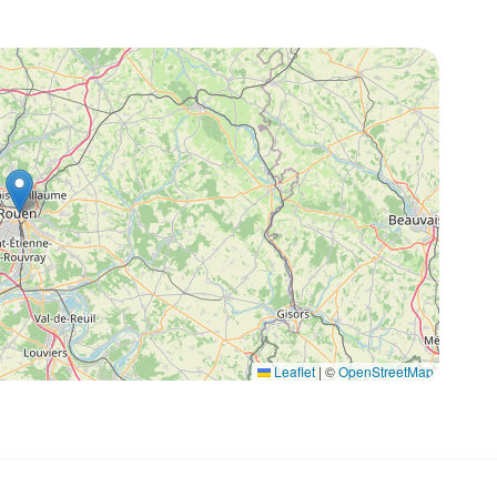
Leaflet
|
©
OpenStreetMap