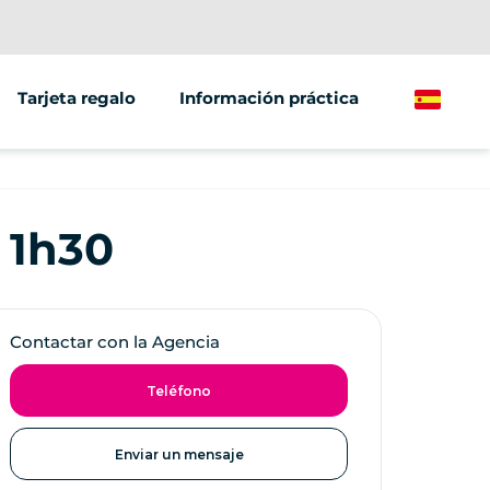
Tarjeta regalo
Información práctica
Spanish
/grupos
ante
 1h30
ículos
Contactar con la Agencia
Teléfono
Enviar un mensaje