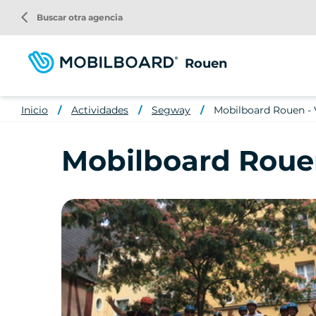
Pasar
arrow_back_ios
Buscar otra agencia
al
contenido
principal
Rouen
Inicio
Actividades
Segway
Mobilboard Rouen - V
Mobilboard Rouen 