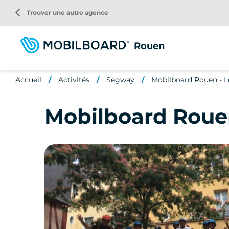
Aller
arrow_back_ios
Trouver une autre agence
au
contenu
principal
Rouen
Accueil
Activités
Segway
Mobilboard Rouen - Le
Mobilboard Rouen