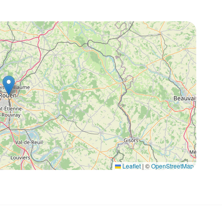
Leaflet
|
©
OpenStreetMap