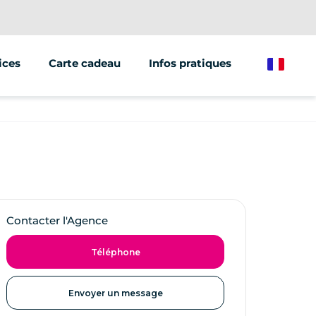
ices
Carte cadeau
Infos pratiques
French
ations/groupes
et marketing
e de véhicules
Contacter l'Agence
Téléphone
Envoyer un message