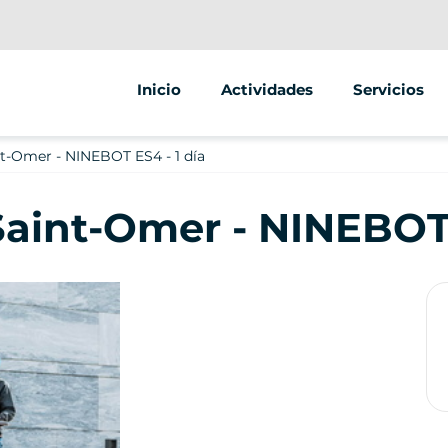
Inicio
Actividades
Servicios
Segway
Animaciones
nt-Omer - NINEBOT ES4 - 1 día
Scooter
Street marke
Saint-Omer - NINEBOT 
Una rueda