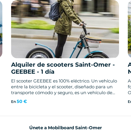
Alquiler de scooters Saint-Omer -
A
GEEBEE - 1 día
El scooter GEEBEE es 100% eléctrico. Un vehículo
A
entre la bicicleta y el scooter, diseñado para un
f
transporte cómodo y seguro, es un vehículo de
O
altas prestaciones, totalmente silencioso y
50 €
En
E
respetuoso con el medio ambiente.
Únete a Mobilboard Saint-Omer