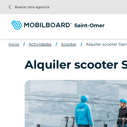
Pasar
arrow_back_ios
Buscar otra agencia
al
contenido
principal
Saint-Omer
Inicio
Actividades
Scooter
Alquiler scooter Sai
Alquiler scooter 