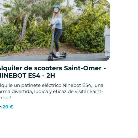
lquiler de scooters Saint-Omer -
NINEBOT ES4 - 2H
lquile un patinete eléctrico Ninebot ES4, ¡una
orma divertida, lúdica y eficaz de visitar Saint-
mer!
20 €
n