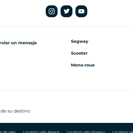
Segway
nviar un mensaje
Scooter
Mono-roue
 de su destino
n de vélo
Location vélo Alsace
Location vélo Annecy
Location v