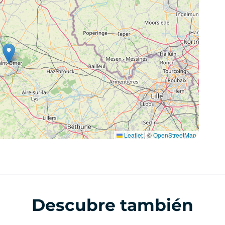
Leaflet
|
©
OpenStreetMap
Descubre también