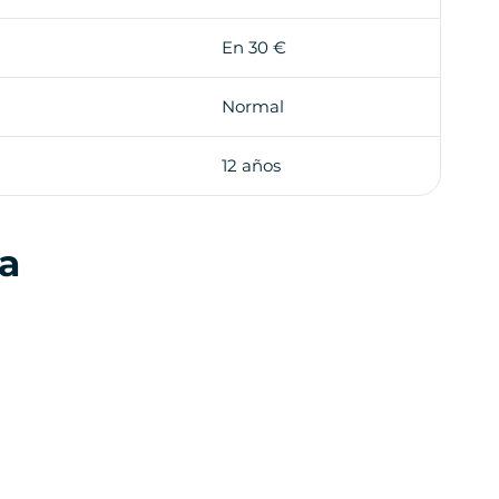
En 30 €
Normal
12 años
la