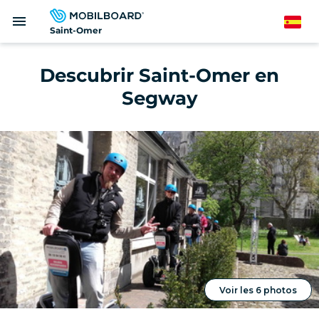
Pasar
menu
al
Spanish
Saint-Omer
contenido
principal
Descubrir Saint-Omer en
Segway
Voir les 6 photos