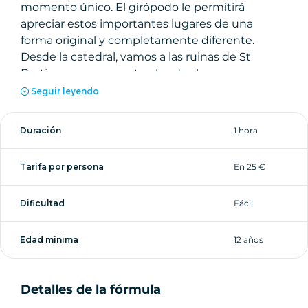
momento único. El girópodo le permitirá
apreciar estos importantes lugares de una
forma original y completamente diferente.
Desde la catedral, vamos a las ruinas de St
Bertin, que representan los dos lugares
históricos más importantes de St Omer.
Seguir leyendo
Atravesaremos el barrio Foch, antiguo arsenal de
la ciudad, para llegar a la estación de ferrocarril,
Duración
1 hora
una de las más bellas de la región y restaurada
muy recientemente. Siguiendo el Quai des
Tarifa por persona
En 25 €
Salines, regresará a la Place Foch por la Rue de
Dunkerque, calle comercial de St-Omer desde la
Dificultad
Fácil
noche de los tiempos.
Un paseo tranquilo para descubrir Saint-Omer y
el placer de conducir un Segway.
Edad mínima
12 años
Detalles de la fórmula