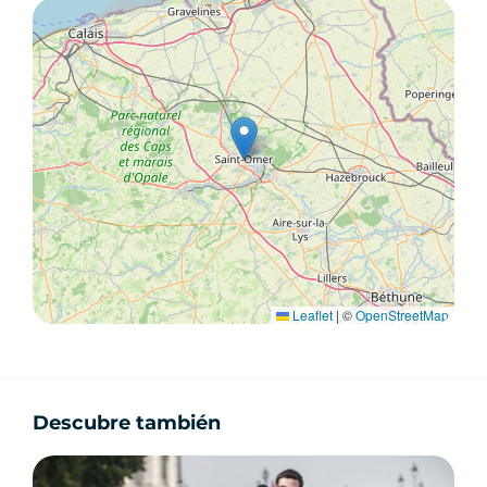
pourront, avec une seule séance, s'entraîner
chez eux. D'autres préféreront s'améliorer
auprès du formateur avant de se lancer seul.
Tarifs: 1 séance de 30 mn = 35€
1 séance d'1 heure = 50€
N'HÉSITEZ PAS A NOUS CONTACTER
Leaflet
|
©
OpenStreetMap
Descubre también