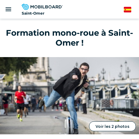
Pasar
menu
al
Spanish
Saint-Omer
contenido
principal
Formation mono-roue à Saint-
Omer !
Voir les 2 photos