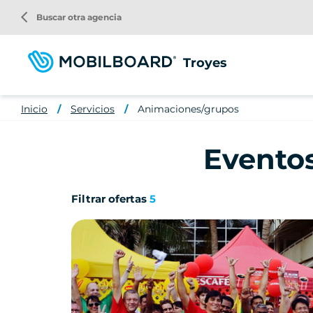
Pasar
arrow_back_ios
Buscar otra agencia
al
contenido
principal
Troyes
Inicio
Servicios
Animaciones/grupos
Eventos
Filtrar ofertas
5