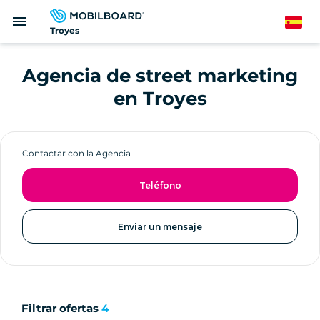
Pasar
menu
al
Spanish
Troyes
contenido
principal
Agencia de street marketing
en Troyes
Contactar con la Agencia
Teléfono
Enviar un mensaje
Filtrar ofertas
4