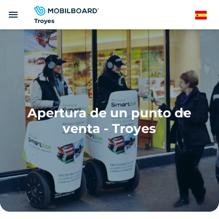
Pasar
menu
al
Spanish
Troyes
contenido
principal
Apertura de un punto de
venta - Troyes