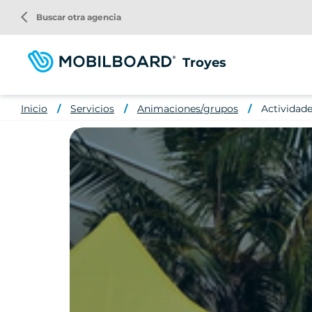
Pasar
arrow_back_ios
Buscar otra agencia
al
contenido
principal
Troyes
Inicio
Servicios
Animaciones/grupos
Actividade