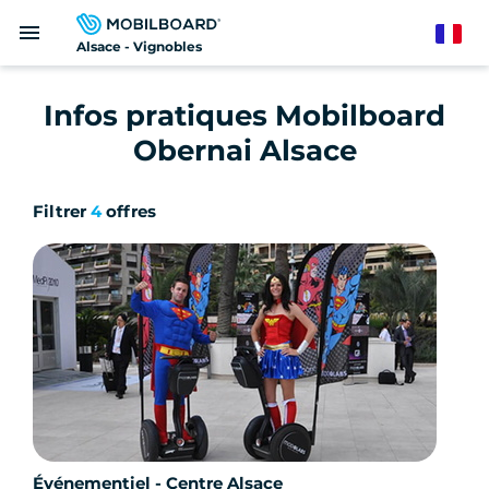
Aller
menu
au
French
Alsace - Vignobles
contenu
principal
Infos pratiques Mobilboard
Obernai Alsace
Filtrer
4
offres
Événementiel - Centre Alsace