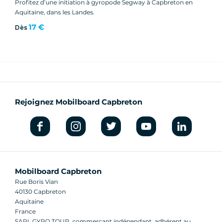
Profitez d’une initiation à gyropode Segway à Capbreton en
Aquitaine, dans les Landes.
17 €
Dès
Rejoignez Mobilboard Capbreton
Mobilboard Capbreton
Rue Boris Vian
40130 Capbreton
Aquitaine
France
SARL GYRO TOUR, commerçant indépendant, adhérent au