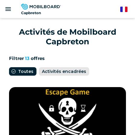
Aller
menu
au
French
Capbreton
contenu
principal
Activités de Mobilboard
Capbreton
Filtrer
13
offres
Toutes
Activités encadrées