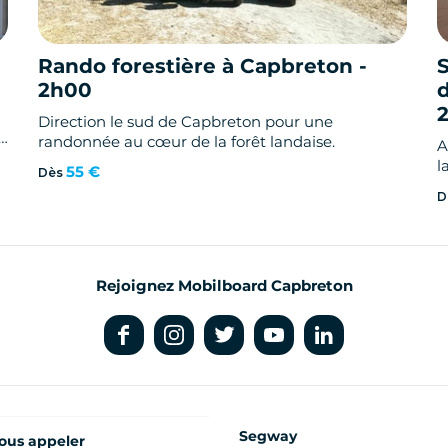
Rando forestière à Capbreton -
2h00
d
Direction le sud de Capbreton pour une
randonnée au cœur de la forêt landaise.
A
l
55 €
Dès
D
Rejoignez Mobilboard Capbreton
Segway
ous appeler