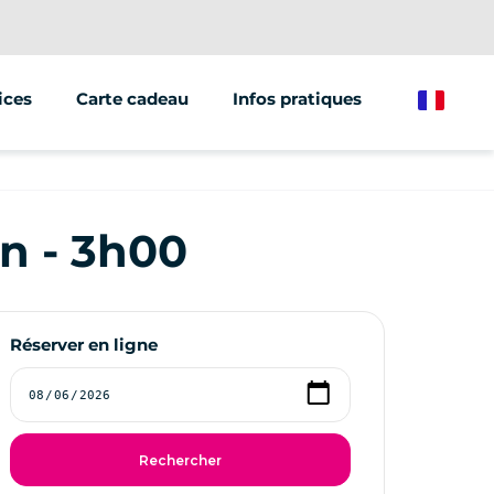
ices
Carte cadeau
Infos pratiques
French
ations/groupes
et marketing
n - 3h00
oor
e de véhicules
Réserver en ligne
Rechercher