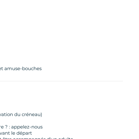
 et amuse-bouches
rvation du créneau)
re ? : appelez-nous
avant le départ