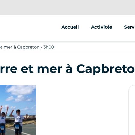
Accueil
Activités
Serv
Segway
Anim
et mer à Capbreton - 3h00
Vélo
Stre
erre et mer à Capbreto
Escape Game Outd
Vent