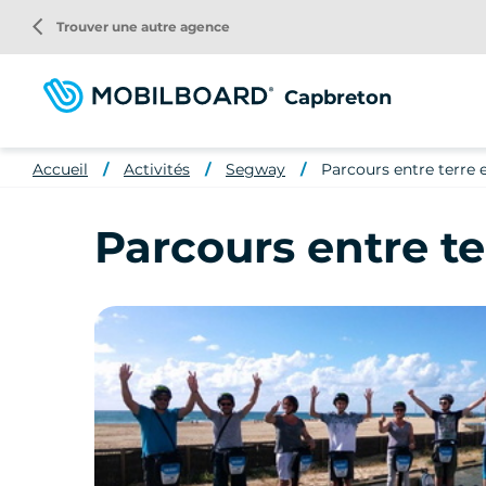
Aller
arrow_back_ios
Trouver une autre agence
au
contenu
principal
Capbreton
Accueil
Activités
Segway
Parcours entre terre 
Parcours entre t