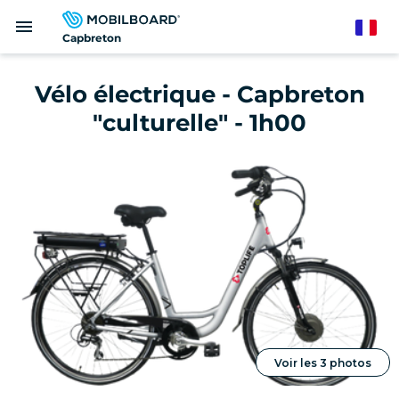
Aller
menu
au
French
Capbreton
contenu
principal
Vélo électrique - Capbreton
"culturelle" - 1h00
Voir les 3 photos