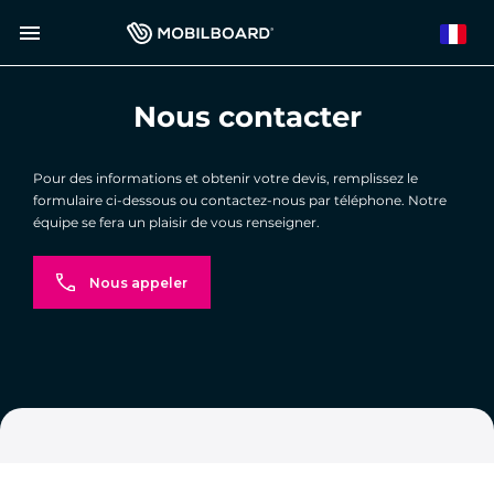
Aller
menu
au
French
contenu
principal
Nous contacter
Pour des informations et obtenir votre devis, remplissez le
formulaire ci-dessous ou contactez-nous par téléphone. Notre
équipe se fera un plaisir de vous renseigner.
Nous appeler