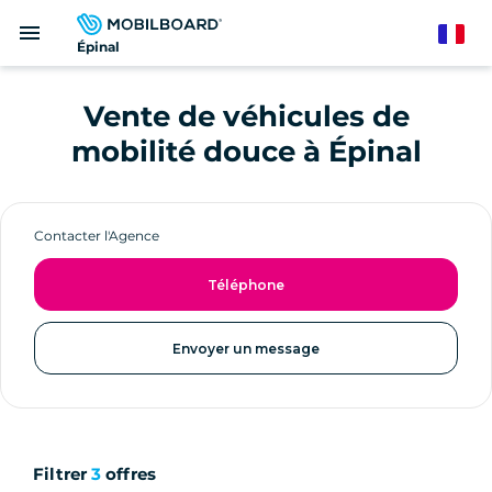
Aller
menu
au
French
Épinal
contenu
principal
Vente de véhicules de
mobilité douce à Épinal
Contacter l'Agence
Téléphone
Envoyer un message
Filtrer
3
offres