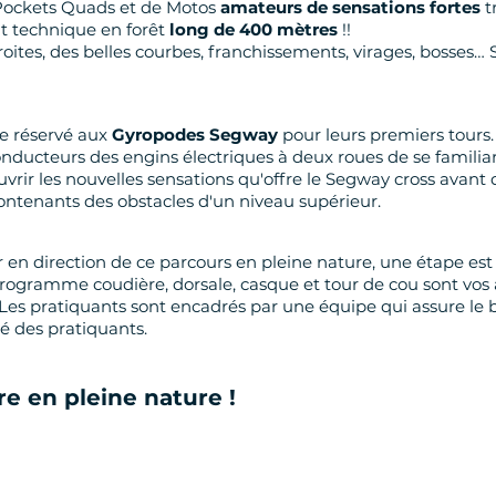
 Pockets Quads
et de Motos
amateurs de sensations fortes
t
it technique en forêt
long de 400 mètres
!!
oites, des belles courbes, franchissements, virages, bosses…
ge réservé aux
Gyropodes Segway
pour leurs premiers tours. 
ducteurs des engins électriques à deux roues de se familiar
rir les nouvelles sensations qu'offre le Segway cross avant d'
contenants des obstacles d'un niveau supérieur.
 en direction de ce parcours en pleine nature, une étape est
programme coudière, dorsale, casque et tour de cou sont vos a
. Les pratiquants sont encadrés par une équipe qui assure l
ité des pratiquants.
ure
en pleine nature !