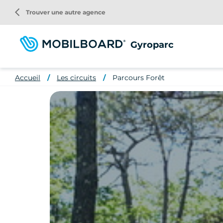
Aller
arrow_back_ios
Trouver une autre agence
au
contenu
principal
Gyroparc
Accueil
Les circuits
Parcours Forêt