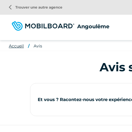
Aller
arrow_back_ios
Trouver une autre agence
au
contenu
principal
Angoulême
Accueil
Avis
Avis
Et vous ? Racontez-nous votre expérienc