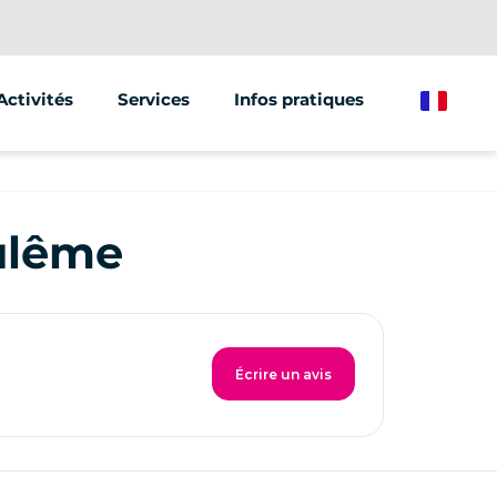
Activités
Services
Infos pratiques
French
Segway
Animations & Séminaires
Trottinette électrique
Street Marketing
ulême
Vélo électrique
Écrire un avis