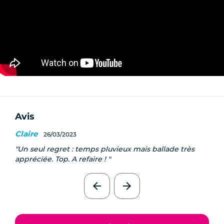
Avis
Claire
26/03/2023
Un seul regret : temps pluvieux mais ballade très
appréciée. Top. A refaire !
arrow_back
arrow_forward