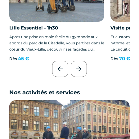
Lille Essentiel - 1h30
Visite priva
Après une prise en main facile du gyropode aux
Et customisée !
abords du parc de la Citadelle, vous partirez dans le
rythme, et selo
cœur du Vieux-Lille, découvrir ses façades du
Le circuit de bas
XVIIème flamboyant, comme sa cathédrale enfin
le quartier de 
45 €
70 €
Dès
Dès
achevée.
vous avez déjà v
arrow_back
arrow_forward
une visite guidé
souhaitez voir 
plus étendue sur
Nos activités et services
Après une cour
Instructeur ag
balade depuis l'
votre guise.