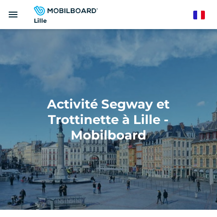
Aller
menu
au
French
Lille
contenu
principal
Activité Segway et
Trottinette à Lille -
Mobilboard