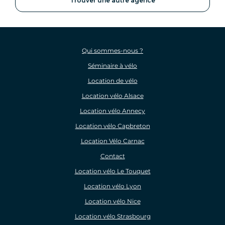
Trouver une autre agence
Qui sommes-nous ?
Séminaire à vélo
Location de vélo
Location vélo Alsace
Location vélo Annecy
Location vélo Capbreton
Location Vélo Carnac
Contact
Location vélo Le Touquet
Location vélo Lyon
Location vélo Nice
Location vélo Strasbourg