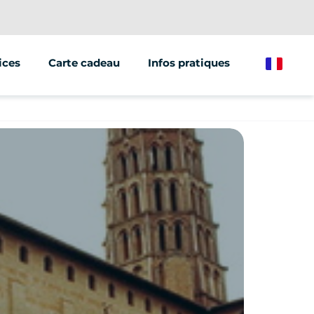
ices
Carte cadeau
Infos pratiques
French
ations/groupes
et marketing