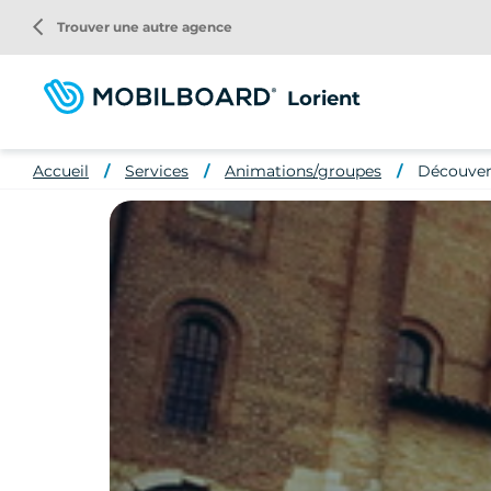
Aller
arrow_back_ios
Trouver une autre agence
au
contenu
principal
Lorient
Accueil
Services
Animations/groupes
Découvert