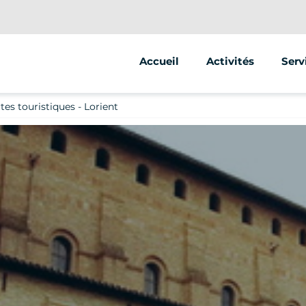
Accueil
Activités
Serv
Segway
Anim
es touristiques - Lorient
Stre