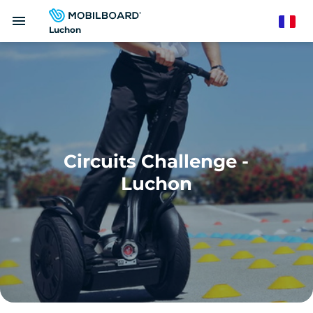
Aller
menu
au
French
Luchon
contenu
principal
Circuits Challenge -
Luchon