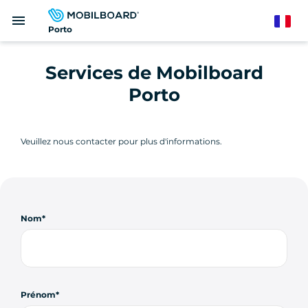
Aller
menu
au
French
Porto
contenu
principal
Services de Mobilboard
Porto
Veuillez nous contacter pour plus d'informations.
Nom
Prénom