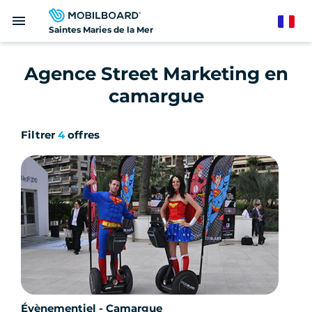
Aller
menu
au
French
Saintes Maries de la Mer
contenu
principal
Agence Street Marketing en
camargue
Filtrer
4
offres
Évènementiel - Camargue