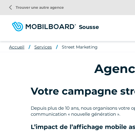
Aller
arrow_back_ios
Trouver une autre agence
au
contenu
principal
Sousse
Accueil
Services
Street Marketing
Agence
Votre campagne stre
Depuis plus de 10 ans, nous organisons votre op
communication « nouvelle génération ».
L’impact de l’affichage mobile as