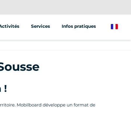
Activités
Services
Infos pratiques
French
Segway
Animations & Séminaires
Trottinette électrique
Street Marketing
 Sousse
Vélo électrique
 !
territoire. Mobilboard développe un format de