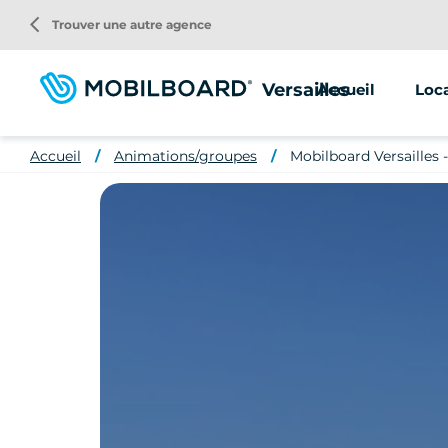
Aller
arrow_back_ios
Trouver une autre agence
au
contenu
principal
Versailles
Accueil
Loc
Accueil
Animations/groupes
Mobilboard Versailles -