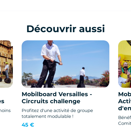
Découvrir aussi
Mobilboard Versailles -
Mobi
es
Circruits challenge
Acti
d'en
moins
Profitez d'une activité de groupe
totalement modulable !
Bénéfi
Comit
45 €